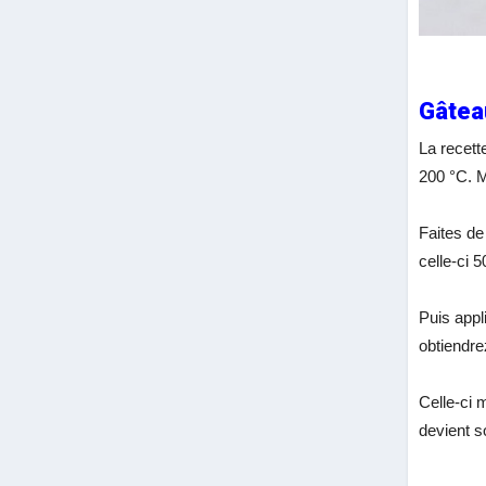
Gâtea
La recett
200 °C. M
Faites de
celle-ci 
Puis appl
obtiendre
Celle-ci 
devient s