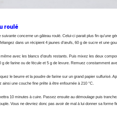
u roulé
e suivante concerne un gâteau roulé. Celui-ci parait plus fin qu’une gé
élangez dans un récipient 4 jaunes d’œufs, 60 g de sucre et une gous
 même avec les blancs d’œufs restants. Puis mixez les deux compos
50 g de farine ou de fécule et 5 g de levure. Remuez constamment avec
iquez le beurre et la poudre de farine sur un grand papier sulfurisé. A
z ainsi une couche fine prête à être enfournée à 210 °C.
mettra 10 minutes à cuire. Passez ensuite au démoulage puis tranchez
ouple. Vous ne devriez donc pas avoir de mal à lui donner sa forme f