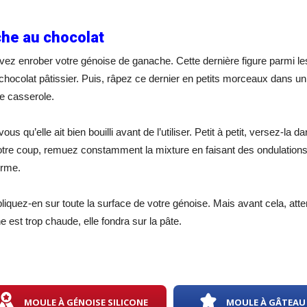
he au chocolat
ez enrober votre génoise de ganache. Cette dernière figure parmi les 
chocolat pâtissier. Puis, râpez ce dernier en petits morceaux dans un 
re casserole.
us qu’elle ait bien bouilli avant de l’utiliser. Petit à petit, versez-la
otre coup, remuez constamment la mixture en faisant des ondulations
forme.
pliquez-en sur toute la surface de votre génoise. Mais avant cela, att
e est trop chaude, elle fondra sur la pâte.
MOULE À GÉNOISE SILICONE
MOULE À GÂTEAU