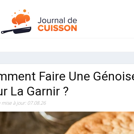
ment Faire Une Génoise
r La Garnir ?
 mise à jour: 07.08.26