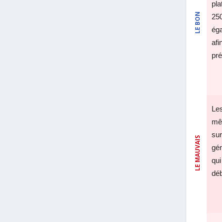
pla
LE BON
250
ég
afi
pré
Les
mê
sur
LE MAUVAIS
gén
qui
dé