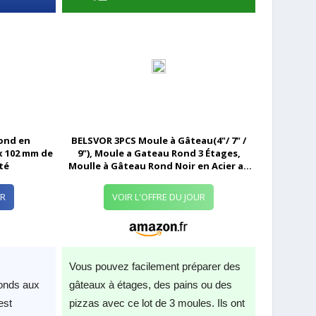
ond en
BELSVOR 3PCS Moule à Gâteau(4"/ 7" /
x 102 mm de
9"), Moule a Gateau Rond 3 Étages,
té
Moulle à Gâteau Rond Noir en Acier au
Carbone, Moule à Gâteau à Charnière
pour Faire Gâteaux/Pizzas/Pain
UR
VOIR L'OFFRE DU JOUR
(11CM+18CM+22CM)
Vous pouvez facilement préparer des
ronds aux
gâteaux à étages, des pains ou des
est
pizzas avec ce lot de 3 moules. Ils ont