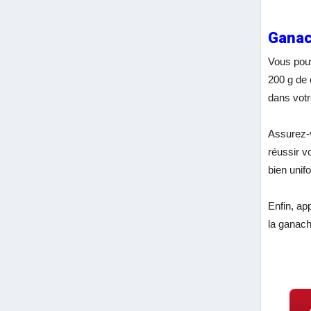
Ganac
Vous pouv
200 g de 
dans vot
Assurez-vo
réussir v
bien uni
Enfin, ap
la ganach