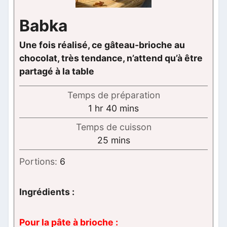
Babka
Une fois réalisé, ce gâteau-brioche au
chocolat, très tendance, n’attend qu’à être
partagé à la table
Temps de préparation
hour
minutes
1
hr
40
mins
Temps de cuisson
minutes
25
mins
Portions:
6
Ingrédients :
Pour la pâte à brioche :