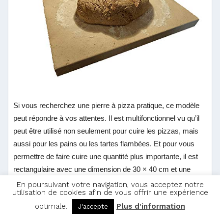
Si vous recherchez une pierre à pizza pratique, ce modèle
peut répondre à vos attentes. Il est multifonctionnel vu qu’il
peut être utilisé non seulement pour cuire les pizzas, mais
aussi pour les pains ou les tartes flambées. Et pour vous
permettre de faire cuire une quantité plus importante, il est
rectangulaire avec une dimension de 30 × 40 cm et une
épaisseur moyenne de 3 cm qui renforce sa solidité. En
En poursuivant votre navigation, vous acceptez notre
utilisation de cookies afin de vous offrir une expérience
effet, grâce à sa grande taille, le produit peut contenir 2
optimale.
Plus d'information
J'accepte
petites pizzas en même temps, ce qui représente un gain de