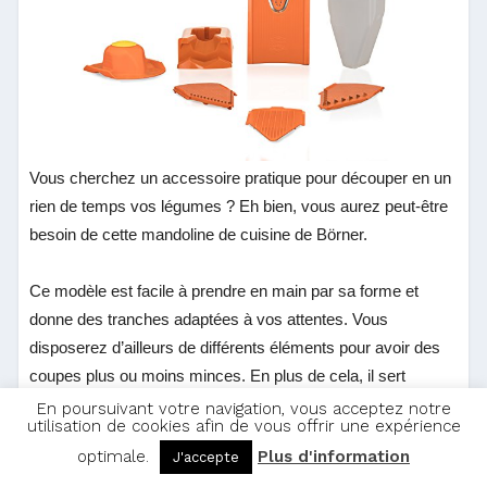
Vous cherchez un accessoire pratique pour découper en un
rien de temps vos légumes ? Eh bien, vous aurez peut-être
besoin de cette mandoline de cuisine de
Börner.
Ce modèle est facile à prendre en main par sa forme et
donne des tranches adaptées à vos attentes. Vous
disposerez d’ailleurs de différents éléments pour avoir des
coupes plus ou moins minces. En plus de cela, il sert
également pour les pommes de terre, plus particulièrement
En poursuivant votre navigation, vous acceptez notre
utilisation de cookies afin de vous offrir une expérience
pour réaliser les fameux « french fries ».
optimale.
Plus d'information
J'accepte